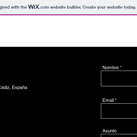
igned with the
.com
website builder. Create your website today.
O
NOSOTROS
ASESORIA
SERVICIOS
NUESTROS TRAB
LLÁMANOS 956 059 132
Nombre
 Cádiz, España
Email
Asunto