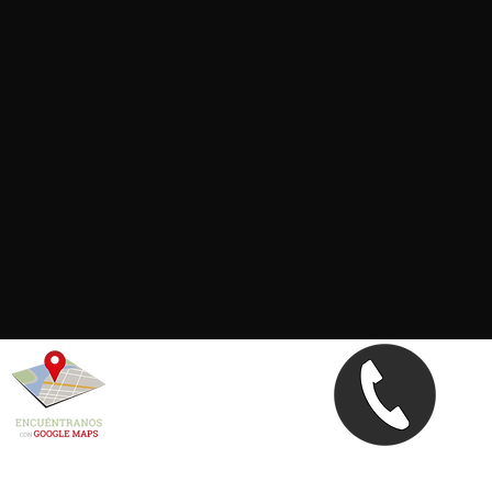
Calle Durango 54
696 524 370